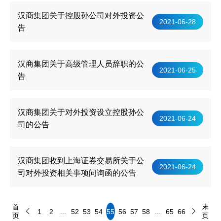
汉商集团关于控股孙公司对外投资公
2021-06-28
告
汉商集团关于高级管理人员辞职的公
2021-06-25
告
汉商集团关于对外投资设立控股孙公
2021-06-24
司的公告
汉商集团收到上海证券交易所关于公
2021-06-24
司对外投资相关事项问询函的公告
首
末
1
2
...
52
53
54
55
56
57
58
...
65
66
页
页