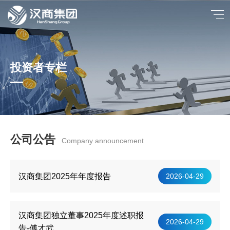
投资者专栏
公司公告
Company announcement
汉商集团2025年年度报告
2026-04-29
汉商集团独立董事2025年度述职报
2026-04-29
告-傅才武