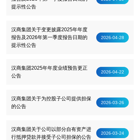
提示性公告
汉商集团关于变更披露2025年年度
报告及2026年第一季度报告日期的
2026-04-28
提示性公告
汉商集团2025年年度业绩预告更正
2026-04-22
公告
汉商集团关于为控股子公司提供担保
2026-03-26
的公告
汉商集团关于公司以部分自有资产进
2026-03-24
行抵押贷款并接受子公司担保的公告