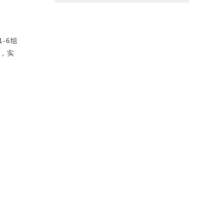
-6组
赛，实