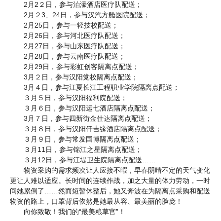
2月2２日，参与泊濠酒店医疗队配送；
2月２3、24日，参与汉汽方舱医院配送；
2月25日，参与一轻技校配送；
2月26日，参与河北医疗队配送；
2月27日，参与山东医疗队配送；
2月28日，参与云南医疗队配送；
2月29日，参与彩虹创客隔离点配送；
3月２日，参与汉阳党校隔离点配送；
3月４日，参与江夏长江工程职业学院隔离点配送；
３月５日，参与汉阳福利院配送；
３月６日，参与汉阳运七酒店隔离点配送；
3月７日，参与四新街金仕达隔离点配送；
３月８日，参与汉阳仟吉缘酒店隔离点配送；
３月９日，参与常发国博隔离点配送；
３月
11日，参与锦江之星隔离点配送；
３月
12日，参与江堤卫生院隔离点配送……
物资采购的需求频次让人应接不暇，早春阴晴不定的天气变化
更让人难以适应。长时间的连续作战，加之大量的体力劳动，一时
间她累倒了
……然而短暂休整后，她又奔波在为隔离点采购和配送
物资的路上，口罩背后依然是她最从容、最美丽的脸庞！
向你致敬！我们的
“最美粮草官”！